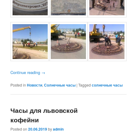
Continue reading
→
Posted in
Новости
,
Солнечные часы
|
Tagged
солнечные часы
Часы для львовской
кофейни
Posted on
20.06.2019
by
admin