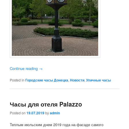
Continue reading
→
Posted in
Городские часы Донецка
,
Новости
,
Уличные часы
Часы для отеля Palazzo
Posted on
19.07.2019
by
admin
Теплым июльским днем 2019 года на фасаде самого