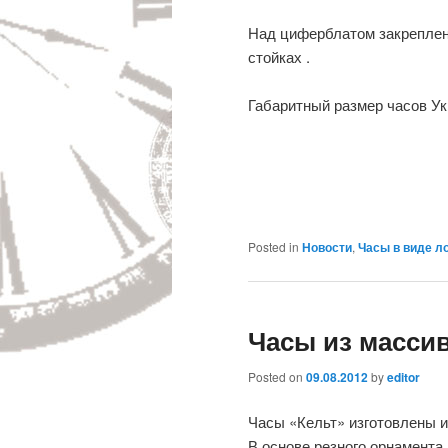
Над циферблатом закреплен
стойках .
Габаритный размер часов Ук
Posted in
Новости
,
Часы в виде л
Часы из массив
Posted on
09.08.2012
by
editor
Часы «Кельт» изготовлены и
В основе резного орнамента