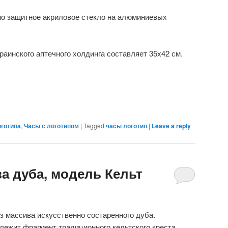
о защитное акриловое стекло на алюминиевых
раинского аптечного холдинга составляет 35х42 см.
оготипа
,
Часы с логотипом
|
Tagged
часы логотип
|
Leave a reply
а дуба, модель Кельт
з массива искусственно состаренного дуба.
 лежит фрагмент традиционного кельтского креста.