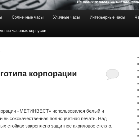
ы
Солнечные часы
Уличные часы
Интерьерные часы
Ча
ление часовых корпусов
2
оготипа корпорации
рпорации «МЕТИНВЕСТ» использовался белый и
и высококачественная полноцветная печать. Над
ых стойках закреплено защитное акриловое стекло.