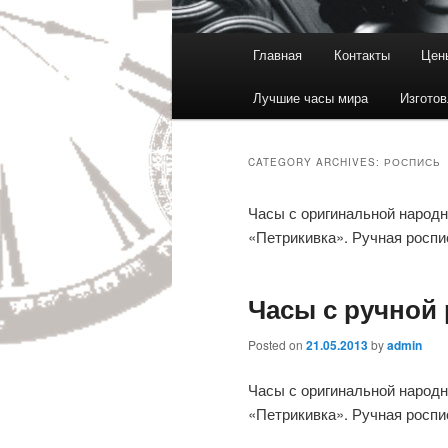
Main menu
Главная
Контакты
Цен
Skip to primary content
Skip to secondary content
Лучшие часы мира
Изготов
CATEGORY ARCHIVES:
РОСПИСЬ
Часы с оригинальной народн
«Петрикивка». Ручная роспи
Часы с ручной
Posted on
21.05.2013
by
admin
Часы с оригинальной народн
«Петрикивка». Ручная роспи