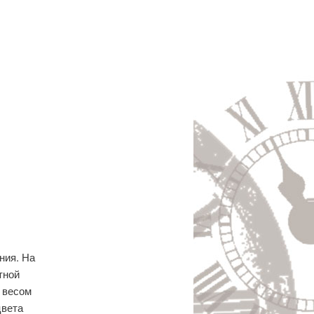
ания.
На
тной
 весом
цвета