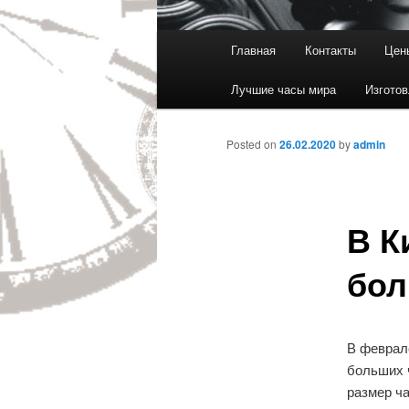
Main menu
Главная
Контакты
Цен
Skip to primary content
Лучшие часы мира
Изготов
Posted on
26.02.2020
by
admin
В К
бол
В феврал
больших 
размер ча