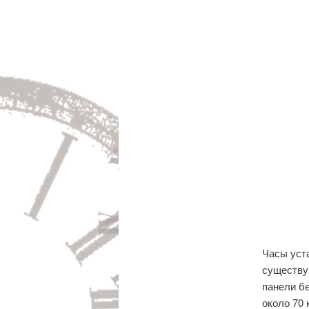
Часы уста
существу
панели б
около 70 