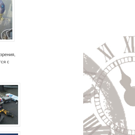
зрения,
тся с