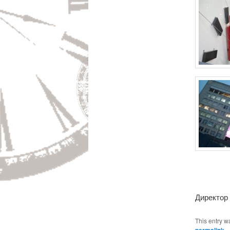
Директор
This entry w
permalink
.