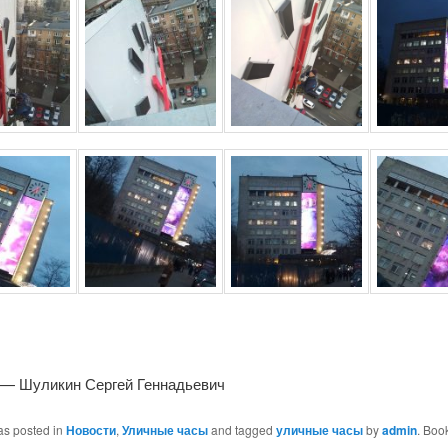
 — Шуликин Сергей Геннадьевич
as posted in
Новости
,
Уличные часы
and tagged
уличные часы
by
admin
. Boo