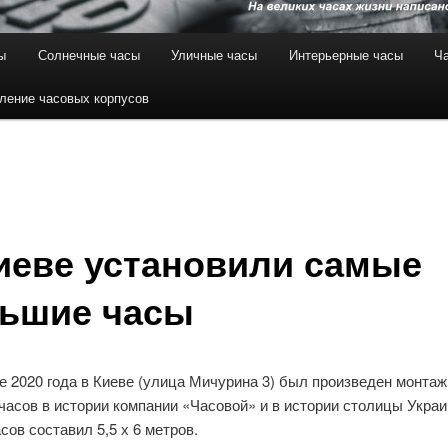
ы
Солнечные часы
Уличные часы
Интерьерные часы
Ча
ление часовых корпусов
иеве установили самые
ьшие часы
е 2020 года в Киеве (улица Мичурина 3) был произведен монта
часов в истории компании «Часовой» и в истории столицы Укра
сов составил 5,5 х 6 метров.