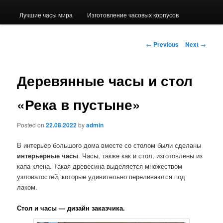
Лучшие часы мира
Изготовление часовых корпусов
Post navigation
←
Previous
Next
→
Деревянные часы и стол
«Река в пустыне»
Posted on
22.08.2022
by
admin
В интерьер большого дома вместе со столом были сделаны
интерьерные часы
. Часы, также как и стол, изготовлены из
капа клена. Такая древесина выделяется множеством
узловатостей, которые удивительно переливаются под
лаком.
Стол и часы — дизайн заказчика.