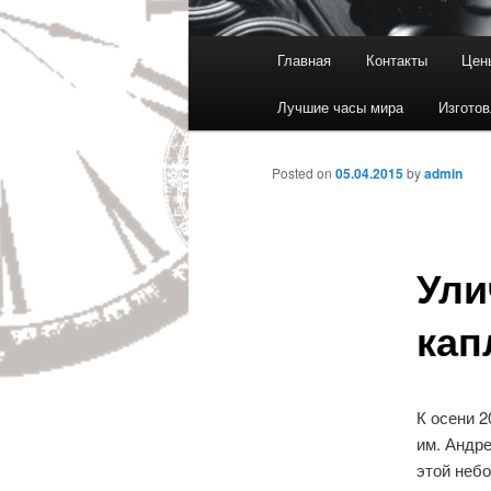
Main menu
Главная
Контакты
Цен
Skip to primary content
Лучшие часы мира
Изготов
Posted on
05.04.2015
by
admin
Ули
кап
К осени 
им. Андре
этой неб