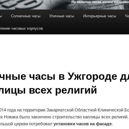
ы
Солнечные часы
Уличные часы
Интерьерные часы
Ча
ление часовых корпусов
чные часы в Ужгороде д
лицы всех религий
2014 года на территории Закарпатской Областной Клинической 
я Новака было закончено строительство каплицы всех религий.
ольшой церкви потребовал
установки часов на фасаде
.