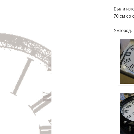
Были изг
70 см со 
Ужгород. 