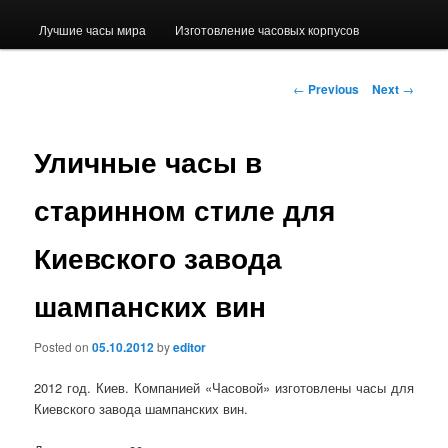
Лучшие часы мира
Изготовление часовых корпусов
Post navigation
←
Previous
Next
→
Уличные часы в
старинном стиле для
Киевского завода
шампанских вин
Posted on
05.10.2012
by
editor
2012 год. Киев. Компанией «Часовой» изготовлены часы для
Киевского завода шампанских вин.